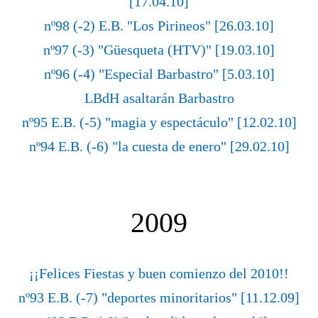
[17.04.10]
nº98 (-2) E.B. "Los Pirineos" [26.03.10]
nº97 (-3) "Güesqueta (HTV)" [19.03.10]
nº96 (-4) "Especial Barbastro" [5.03.10]
LBdH asaltarán Barbastro
nº95 E.B. (-5) "magia y espectáculo" [12.02.10]
nº94 E.B. (-6) "la cuesta de enero" [29.02.10]
2009
¡¡Felices Fiestas y buen comienzo del 2010!!
nº93 E.B. (-7) "deportes minoritarios" [11.12.09]