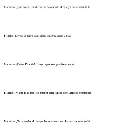
Macarino: ¿Qué haces?, desde que se ha acabado el cole ya no sé nada de ti.
Pilapita: Ya vale de tanto cole, ahora toca soy arena y mar.
Macarino: ¡Ostras Pilapita! ¡Estos papás siempre discutiendo!
Pilapita: ¡Ni que lo digas! ¡No pueden estar juntos pero tampoco separados!
Macarino: ¿Te recuerdas el día que les ayudamos con los micros en el cole?.