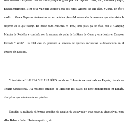
sean novatos o expertos. Está en forma porque le gusta practicar deporte: correr, bici, montaña y esquí,
fundamentalmente. Bien se le vale para atender a sus dos hijos, Alberto, de seis años, y Jorge, de año y
medio. Guara Deportes de Aventura no es la única pieza del entramado de aventura que administra la
empresa en la que trabaja. De hecho todo comenzó en 1982, hace pues ya 30 años, con el Camping
Mascún de Rodellar y continúa con la empresa de guías de la Sierra de Guara y otra tienda en Zaragoza
llamada “Límite”. En total casi 25 personas al servicio de quienes encuentran la desconexión en el
deporte de aventura.
Y también a CLAUDIA SUSANA RÍOS nacida en Colombia nacionalizada en España, titulada en
Terapia Ocupacional. Ha realizado estudios de Medicina los cuales no tiene homologados en España,
disciplina que actualmente no práctica.
También ha realizado diferentes estudios de terapias de autoayuda y otras terapias alternativas, entre
ellas Balance Polar, Electromagnético, etc.