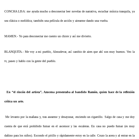
CONCHA LISA: me ayuda mucho a desconectar leer novelas de narrativa, escuchar música tranquila, ya
sea clásica o melódica; también una película de acción y airearme dando una vuelta.
MAMEN.- Yo para desconectar me cuento un chiste y así me divierto.
BLANQUITA.- Me voy a mi pueblo, Almudevar, así cambio de aires que ahí son muy buenos. Veo la
tv, paseo y hablo con la gente del pueblo.
En “el rincón del artista”, Azucena presentaba al bandido Ramón, quien hace de la reflexión
crítica un arte.
Me levanto por la mañana y, tras asearme y desayunar, enciendo un cigarrillo. Salgo de casa y me doy
cuenta de que está prohibido fumar en el ascensor y las escaleras. En casa no puedo fumar (es muy
dañino para los niños). Escondo el pitillo y rápidamente estoy en la calle. Cruzo la acera y al entrar en la