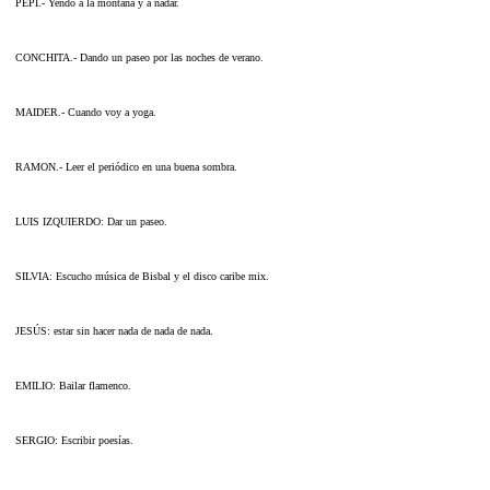
PEPI.- Yendo a la montaña y a nadar.
CONCHITA.- Dando un paseo por las noches de verano.
MAIDER.- Cuando voy a yoga.
RAMON.- Leer el periódico en una buena sombra.
LUIS IZQUIERDO: Dar un paseo.
SILVIA: Escucho música de Bisbal y el disco caribe mix.
JESÚS: estar sin hacer nada de nada de nada.
EMILIO: Bailar flamenco.
SERGIO: Escribir poesías.