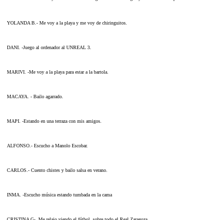
YOLANDA B.- Me voy a la playa y me voy de chiringuitos.
DANI. -Juego al ordenador al UNREAL 3.
MARIVI. -Me voy a la playa para estar a la bartola.
MACAYA. - Bailo agarrado.
MAPI. -Estando en una terraza con mis amigos.
ALFONSO.- Escucho a Manolo Escobar.
CARLOS.- Cuento chistes y bailo salsa en verano.
INMA. -Escucho música estando tumbada en la cama
CRISTINA G-. Me relajo viendo el fútbol, sobre todo el Real Zaragoza.