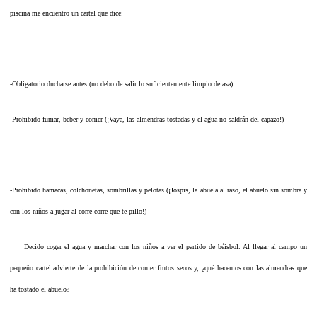
piscina me encuentro un cartel que dice:
-Obligatorio ducharse antes (no debo de salir lo suficientemente limpio de asa).
-Prohibido fumar, beber y comer (¡Vaya, las almendras tostadas y el agua no saldrán del capazo!)
-Prohibido hamacas, colchonetas, sombrillas y pelotas (¡Jospis, la abuela al raso, el abuelo sin sombra y
con los niños a jugar al corre corre que te pillo!)
Decido coger el agua y marchar con los niños a ver el partido de béisbol. Al llegar al campo un
pequeño cartel advierte de la prohibición de comer frutos secos y, ¿qué hacemos con las almendras que
ha tostado el abuelo?