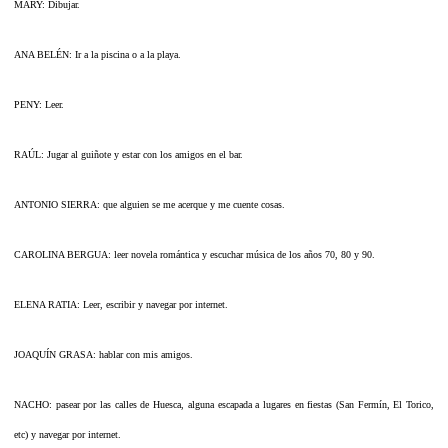
MARY: Dibujar.
ANA BELÉN: Ir a la piscina o a la playa.
PENY: Leer.
RAÚL: Jugar al guiñote y estar con los amigos en el bar.
ANTONIO SIERRA: que alguien se me acerque y me cuente cosas.
CAROLINA BERGUA: leer novela romántica y escuchar música de los años 70, 80 y 90.
ELENA RATIA: Leer, escribir y navegar por internet.
JOAQUÍN GRASA: hablar con mis amigos.
NACHO: pasear por las calles de Huesca, alguna escapada a lugares en fiestas (San Fermín, El Torico,
etc) y navegar por internet.