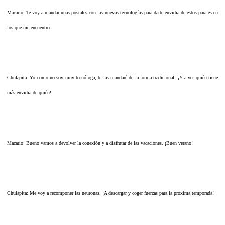
Macario: Te voy a mandar unas postales con las nuevas tecnologías para darte envidia de estos parajes en
los que me encuentro.
Chulapita: Yo como no soy muy tecnóloga, te las mandaré de la forma tradicional. ¡Y a ver quién tiene
más envidia de quién!
Macario: Bueno vamos a devolver la conexión y a disfrutar de las vacaciones. ¡Buen verano!
Chulapita: Me voy a recomponer las neuronas. ¡A descargar y coger fuerzas para la próxima temporada!