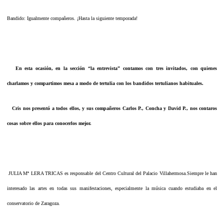
Bandido: Igualmente compañeros. ¡Hasta la siguiente temporada!
En esta ocasión, en la sección “la entrevista” contamos con tres invitados, con quienes
charlamos y compartimos mesa a modo de tertulia con los bandidos tertulianos habituales.
Cris nos presentó a todos ellos, y sus compañeros Carlos P., Concha y David P., nos contaros
cosas sobre ellos para conocerlos mejor.
JULIA Mª LERA TRICAS es responsable del Centro Cultural del Palacio Villahermosa.Siempre le han
interesado las artes en todas sus manifestaciones, especialmente la música cuando estudiaba en el
conservatorio de Zaragoza.