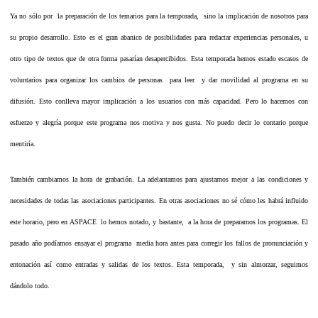
Ya no sólo por la preparación de los temarios para la temporada, sino la implicación de nosotros para
su propio desarrollo. Esto es el gran abanico de posibilidades para redactar experiencias personales, u
otro tipo de textos que de otra forma pasarían desapercibidos. Esta temporada hemos estado escasos de
voluntarios para organizar los cambios de personas para leer y dar movilidad al programa en su
difusión. Esto conlleva mayor implicación a los usuarios con más capacidad. Pero lo hacemos con
esfuerzo y alegría porque este programa nos motiva y nos gusta. No puedo decir lo contario porque
mentiría.
También cambiamos la hora de grabación. La adelantamos para ajustarnos mejor a las condiciones y
necesidades de todas las asociaciones participantes. En otras asociaciones no sé cómo les habrá influido
este horario, pero en ASPACE lo hemos notado, y bastante, a la hora de prepararnos los programas. El
pasado año podíamos ensayar el programa media hora antes para corregir los fallos de pronunciación y
entonación así como entradas y salidas de los textos. Esta temporada, y sin almorzar, seguimos
dándolo todo.