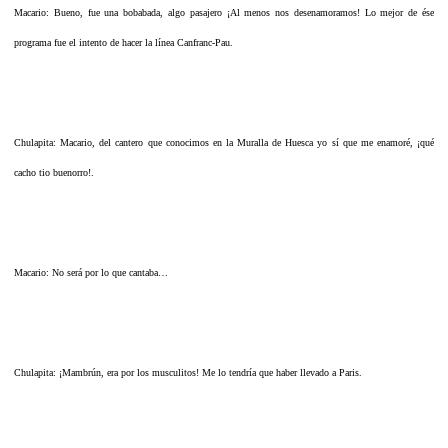
Macario: Bueno, fue una bobabada, algo pasajero ¡Al menos nos desenamoramos! Lo mejor de ése
programa fue el intento de hacer la línea Canfranc-Pau.
Chulapita: Macario, del cantero que conocimos en la Muralla de Huesca yo sí que me enamoré, ¡qué
cacho tio buenorro!.
Macario: No será por lo que cantaba…
Chulapita: ¡Mambrún, era por los musculitos! Me lo tendría que haber llevado a Paris.