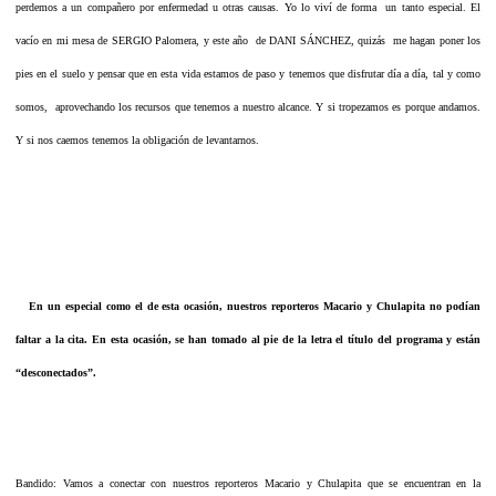
perdemos a un compañero por enfermedad u otras causas. Yo lo viví de forma un tanto especial. El
vacío en mi mesa de SERGIO Palomera, y este año de DANI SÁNCHEZ, quizás me hagan poner los
pies en el suelo y pensar que en esta vida estamos de paso y tenemos que disfrutar día a día, tal y como
somos, aprovechando los recursos que tenemos a nuestro alcance. Y si tropezamos es porque andamos.
Y si nos caemos tenemos la obligación de levantarnos.
En un especial como el de esta ocasión, nuestros reporteros Macario y Chulapita no podían
faltar a la cita. En esta ocasión, se han tomado al pie de la letra el título del programa y están
“desconectados”.
Bandido: Vamos a conectar con nuestros reporteros Macario y Chulapita que se encuentran en la