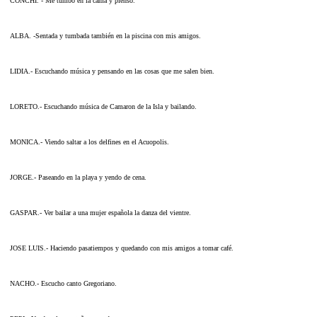
CONCHI. - Me tumbo en la cama y pienso.
ALBA. -Sentada y tumbada también en la piscina con mis amigos.
LIDIA.- Escuchando música y pensando en las cosas que me salen bien.
LORETO.- Escuchando música de Camaron de la Isla y bailando.
MONICA.- Viendo saltar a los delfines en el Acuopolis.
JORGE.- Paseando en la playa y yendo de cena.
GASPAR.- Ver bailar a una mujer española la danza del vientre.
JOSE LUIS.- Haciendo pasatiempos y quedando con mis amigos a tomar café.
NACHO.- Escucho canto Gregoriano.