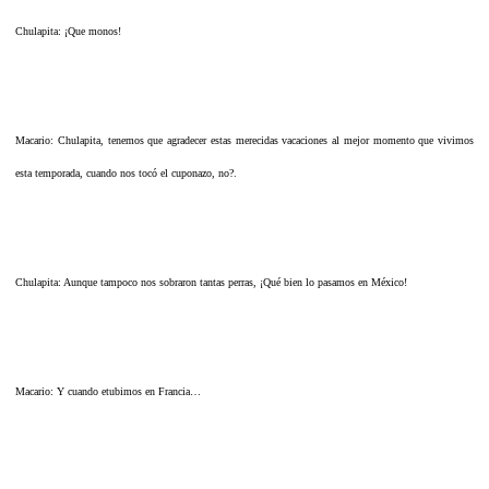
Chulapita: ¡Que monos!
Macario: Chulapita, tenemos que agradecer estas merecidas vacaciones al mejor momento que vivimos
esta temporada, cuando nos tocó el cuponazo, no?.
Chulapita: Aunque tampoco nos sobraron tantas perras, ¡Qué bien lo pasamos en México!
Macario: Y cuando etubimos en Francia…