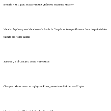
montaña y en la playa respectivamente. ¿Dónde te encuentras Macario?
Macario: Aquí estoy con Macarino en la Borda de Chiquín en Ansó poniéndonos fartos después de haber
paseado por Aguas Tuertas.
Bandido: ¿Y tú Chulapita dónde te encuentras?
Chulapita: Me encuentro en la playa de Rosas, paseando en bicicleta con Pilapita.