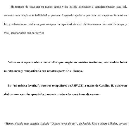
Ha tomado de cada una su mayor aporte y las ha ido alternando y complementando, para así,
construir una terapia más individual y personal. Logrando ayudar a que cada uno saque su fortaleza su
luz y sobretodo su confianza, para recuperar la capacidad de vivir de una manera más sencilla alegre y
vital, reconectando con su interior.
Volvemos a agradecerles a todos ellos que aceptaran nuestra invitación, acercándose hasta
nuestra mesa y compartiendo con nosotros parte de su tiempo.
En “mi música favorita”, nuestros compañeros de ASPACE, a través de Carolina B. quisieron
dedicar una canción apropiada para este previo a las vacaciones de verano.
“Hemos elegido esta canción titulada “Quiero rayos de sol”, de José de Rico y Henry Méndez, porque