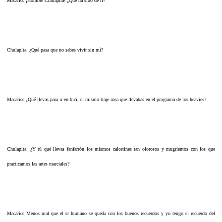
Macario: ¡Hombre Chulapita! ¿Qué ha sido de ti?
Chulapita: ¿Qué pasa que no sabes vivir sin mí?
Macario: ¿Qué llevas para ir en bici, el mismo traje rosa que llevabas en el programa de los heavies?
Chulapita: ¿Y tú qué llevas fanfarrón los mismos calcetines tan olorosos y mugrientos con los que
practicamos las artes marciales?
Macario: Menos mal que el sr humano se queda con los buenos recuerdos y yo tengo el recuerdo del