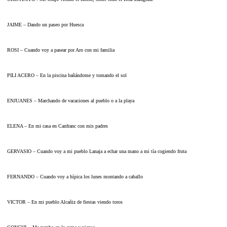
JAIME – Dando un paseo por Huesca
ROSI – Cuando voy a pasear por Aro con mi familia
PILI ACERO – En la piscina bañándome y tomando el sol
ENJUANES – Marchando de vacaciones al pueblo o a la playa
ELENA – En mi casa en Canfranc con mis padres
GERVASIO – Cuando voy a mi pueblo Lanaja a echar una mano a mi tía cogiendo fruta
FERNANDO – Cuando voy a hípica los lunes montando a caballo
VICTOR – En mi pueblo Alcañiz de fiestas viendo toros