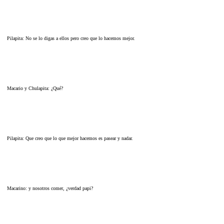
Pilapita: No se lo digas a ellos pero creo que lo hacemos mejor.
Macario y Chulapita: ¿Qué?
Pilapita: Que creo que lo que mejor hacemos es pasear y nadar.
Macarino: y nosotros comer, ¿verdad papi?