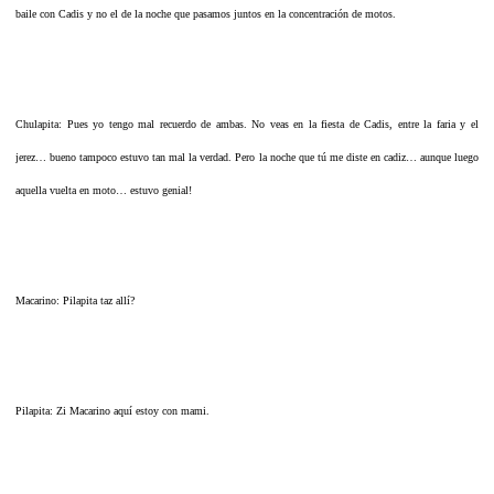
baile con Cadis y no el de la noche que pasamos juntos en la concentración de motos.
Chulapita: Pues yo tengo mal recuerdo de ambas. No veas en la fiesta de Cadis, entre la faria y el
jerez… bueno tampoco estuvo tan mal la verdad. Pero la noche que tú me diste en cadiz… aunque luego
aquella vuelta en moto… estuvo genial!
Macarino: Pilapita taz allí?
Pilapita: Zi Macarino aquí estoy con mami.