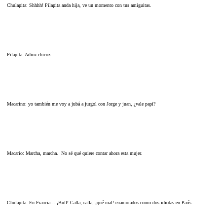
Chulapita: Shhhh! Pilapita anda hija, ve un momento con tus amiguitas.
Pilapita: Adioz chicoz.
Macarino: yo también me voy a jubá a jurgol con Jorge y juan, ¿vale papi?
Macario: Marcha, marcha. No sé qué quiere contar ahora esta mujer.
Chulapita: En Francia… ¡Buff! Calla, calla, ¡qué mal! enamorados como dos idiotas en París.