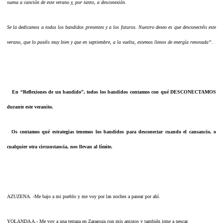
suena a canción de este verano y, por tanto, a desconexión.
Se la dedicamos a todos los bandidos presentes y a los futuros. Nuestro deseo es que desconectéis este
verano, que lo paséis muy bien y que en septiembre, a la vuelta, estemos llenos de energía renovada”.
En “Reflexiones de un bandido”, todos los bandidos contamos con qué DESCONECTAMOS
durante este veranito.
Os contamos qué estrategias tenemos los bandidos para desconectar cuando el cansancio, o
cualquier otra circunstancia, nos llevan al límite.
AZUZENA. -Me bajo a mi pueblo y me voy por las noches a pasear por ahí.
YOLANDA A.- Me voy a una terraza en Zaragoza con mis amigos y también irme a pescar.