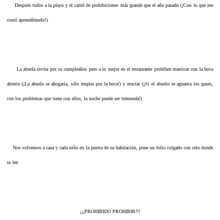
Después todos a la playa y el cartel de prohibiciones más grande que el año pasado (¡Con lo que me
costó aprendérmelo!).
La abuela invita por su cumpleaños pero a lo mejor en el restaurante prohíben masticar con la boca
abierta (¡La abuela se ahogaría, sólo respira por la boca!) y eructar (¡Si el abuelo se aguanta los gases,
con los problemas que tiene con ellos, la noche puede ser tremenda!)
Nos volvemos a casa y cada niño en la puerta de su habitación, pone un folio colgado con celo donde
se lee:
¡¡¡PROHIBIDO PROHIBIR!!!