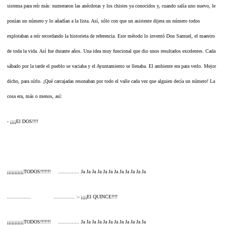
sistema para reír más: numeraron las anécdotas y los chistes ya conocidos y, cuando salía uno nuevo, le
ponían un número y lo añadían a la lista. Así, sólo con que un asistente dijera un número todos
explotaban a reír recordando la historieta de referencia. Este método lo inventó Don Samuel, el maestro
de toda la vida. Así fue durante años. Una idea muy funcional que dio unos resultados excelentes. Cada
sábado por la tarde el pueblo se vaciaba y el Ayuntamiento se llenaba. El ambiente era para verlo. Mejor
dicho, para oírlo. ¡Qué carcajadas resonaban por todo el valle cada vez que alguien decía un número! La
cosa era, más o menos, así:
- ¡¡¡¡El DOS!!!!
¡¡¡¡¡¡¡¡¡¡¡TODOS!!!!!!! .............. Ja Ja Ja Ja Ja Ja Ja Ja Ja Ja Ja Ja
................ .............. :- ¡¡¡¡El QUINCE!!!!
¡¡¡¡¡¡¡¡¡¡¡TODOS!!!!!!! .............. Ja Ja Ja Ja Ja Ja Ja Ja Ja Ja Ja Ja