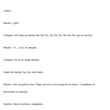
¿Sabes?...
Macario: ¿Qué?...
Chulapita: Allí había un hombre Tan Ton Tin, Tan Ton Tin, Tan Ton Tin, que se convirtió.
Macario : Si.., ya sé, en campana.
Chulapita: No en mi amigo Macario.
Jurado del casting: Jua, Jua, muy bueno.
Macario: ¡Ala, pá gracioso este! Venga, que esto se nos escapa de las manos. Compañeros os
devolvemos la conexión.
Bandido: Hasta la próxima, compañeros.