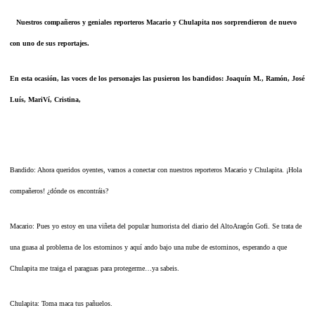
Nuestros compañeros y geniales reporteros Macario y Chulapita nos sorprendieron de nuevo
con uno de sus reportajes.
En esta ocasión, las voces de los personajes las pusieron los bandidos: Joaquín M., Ramón, José
Luís, MariVí, Cristina,
Bandido: Ahora queridos oyentes, vamos a conectar con nuestros reporteros Macario y Chulapita. ¡Hola
compañeros! ¿dónde os encontráis?
Macario: Pues yo estoy en una viñeta del popular humorista del diario del AltoAragón Gofi. Se trata de
una guasa al problema de los estorninos y aquí ando bajo una nube de estorninos, esperando a que
Chulapita me traiga el paraguas para protegerme…ya sabeis.
Chulapita: Toma maca tus pañuelos.