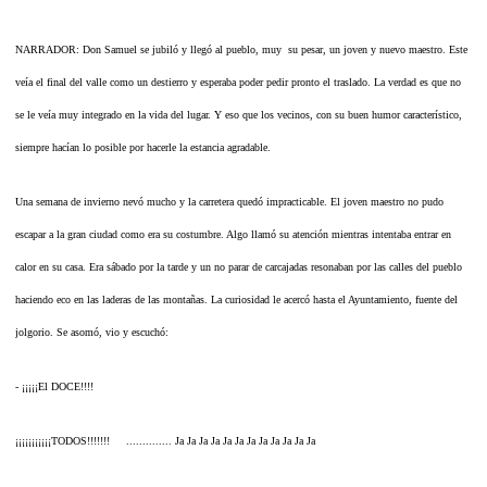
NARRADOR: Don Samuel se jubiló y llegó al pueblo, muy su pesar, un joven y nuevo maestro. Este
veía el final del valle como un destierro y esperaba poder pedir pronto el traslado. La verdad es que no
se le veía muy integrado en la vida del lugar. Y eso que los vecinos, con su buen humor característico,
siempre hacían lo posible por hacerle la estancia agradable.
Una semana de invierno nevó mucho y la carretera quedó impracticable. El joven maestro no pudo
escapar a la gran ciudad como era su costumbre. Algo llamó su atención mientras intentaba entrar en
calor en su casa. Era sábado por la tarde y un no parar de carcajadas resonaban por las calles del pueblo
haciendo eco en las laderas de las montañas. La curiosidad le acercó hasta el Ayuntamiento, fuente del
jolgorio. Se asomó, vio y escuchó:
- ¡¡¡¡¡El DOCE!!!!
¡¡¡¡¡¡¡¡¡¡¡TODOS!!!!!!! .............. Ja Ja Ja Ja Ja Ja Ja Ja Ja Ja Ja Ja