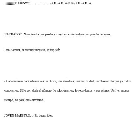
¡¡¡¡¡¡¡¡¡¡¡TODOS!!!!!!! .............. Ja Ja Ja Ja Ja Ja Ja Ja Ja Ja Ja Ja
NARRADOR: No entendía que pasaba y creyó estar viviendo en un pueblo de locos.
Don Samuel, el anterior maestro, le explicó:
- Cada número hace referencia a un chiste, una anécdota, una curiosidad, un chascarrillo que ya todos
conocemos. Sólo con decir el número, lo relacionamos, lo recordamos y nos reímos. Así, en menos
tiempo, da para más diversión.
JOVEN MAESTRO: .- Es buena idea,