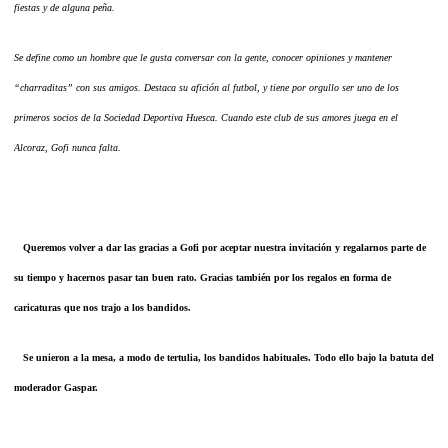
fiestas y de alguna peña.
Se define como un hombre que le gusta conversar con la gente, conocer opiniones y mantener
“charraditas” con sus amigos. Destaca su afición al futbol, y tiene por orgullo ser uno de los
primeros socios de la Sociedad Deportiva Huesca. Cuando este club de sus amores juega en el
Alcoraz, Gofi nunca falta.
Queremos volver a dar las gracias a Gofi por aceptar nuestra invitación y regalarnos parte de
su tiempo y hacernos pasar tan buen rato. Gracias también por los regalos en forma de
caricaturas que nos trajo a los bandidos.
Se unieron a la mesa, a modo de tertulia, los bandidos habituales. Todo ello bajo la batuta del
moderador Gaspar.