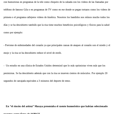
con humoristas en programas de la tele como chiquito de la calzada con los videos de las llamadas por
teléfono de famoso Gila o en programas de TV como en ese donde se pegan tortazos como los videos de
primera o el programa callejeros videos de América. Nosotros los bandidos nos reímos mucho todos los
días y se ha descubierto también que la risa tiene muchos beneficios psicológicos y físicos para la salud
como por ejemplo:
- Previene de enfermedades del corazón ya que principales causas de ataques al corazón son el miedo y el
enojo y la risa se ha descubierto reduce el nivel de estrés.
- Un estudio en una clínica de Estados Unidos determinó que lo más optimistas viven más que los
pesimistas. Se ha descubierto además que con la risa se mueven cientos de músculos. Por ejemplo 20
segundos de carcajada equivalen a 3 minutos del deporte de remo.
En “el rincón del artista” Macaya presentaba el cuento humorístico que habían seleccionado
nuestros compañeros de ASPACE.