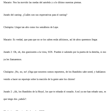
Macario: Nos ha movido las ruedas del autobús y a lo último nuestras piernas.
Jurado del casting: ¿Cuáles son sus expectativas para el casting?
Chulapita: Llegar tan alto como los semáforos de Lepe.
Macario: Es verdad, que para que no se los salten están altísimos, así de altos queremos llegar.
Jurado 2: Oh, oh, dos graciosetes a la vista, SOS. Pueden ir saliendo por la puerta de la derecha, si eso
ya les llamaremos.
Chulapita: ¡No, no, no! ¡Oiga que nosotros somos reporteros, de los Bandidos sabe usted, y habíamos
venido a hacer un reportaje sobre la reacción de la gente ante los chistes!
Jurado 2: ¡Ah, los Bandidos de la Hoya!, los que te robarán el corazón. A mí ya me han robado uno, es
que tengo dos ¿sabeís?.