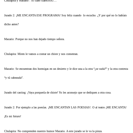
Chulapita y Macario : Si claro claroOOO....
Jurado 2: ¡ME ENCANTA ESE PROGRAMA! Soy feliz cuando lo escucho. ¿Y por qué no lo habíais
dicho antes?
Macario: Porque no nos han dejado tiempo señora.
Chulapita: Miren le vamos a contar un chiste y nos comentan.
Macario: Se encuentran dos hormigas en un desierto y le dice una a la otra “¿se suda?” y la otra contesta
“y tú cabezuda”.
Jurado del casting: ¡Vaya porquería de chiste! Yo les aconsejo que se dediquen a otra cosa.
Jurado 2: Por ejemplo a las poesías. ¡ME ENCANTAN LAS POESIAS!. O al teatro ¡ME ENCANTA!
¡Es mi futuro!
Chulapita: No comprenden nuestro humor Macario. A este jurado se le va la pinza.