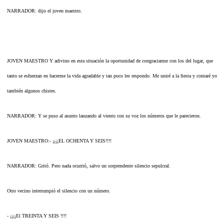
NARRADOR: dijo el joven maestro.
JOVEN MAESTRO Y adivino en esta situación la oportunidad de congraciarme con los del lugar, que
tanto se esfuerzan en hacerme la vida agradable y tan poco les respondo. Me uniré a la fiesta y contaré yo
también algunos chistes.
NARRADOR: Y se puso al asunto lanzando al viento con su voz los números que le parecieron.
JOVEN MAESTRO:- ¡¡¡¡EL OCHENTA Y SEIS!!!!
NARRADOR: Gritó. Pero nada ocurrió, salvo un sorprendente silencio sepulcral.
Otro vecino interrumpió el silencio con un número.
- ¡¡¡¡El TREINTA Y SEIS !!!!