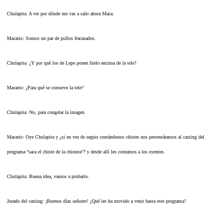
Chulapita: A ver por dónde me vas a salir ahora Maca.
Macario: Somos un par de pollos fracasados.
Chulapita: ¿Y por qué los de Lepe ponen hielo encima de la tele?
Macario: ¿Para qué se conserve la tele?
Chulapita: No, para congelar la imagen.
Macario: Oye Chulapita y ¿si en vez de seguir contándonos chistes nos presentáramos al casting del
programa “saca el chiste de la chistera”? y desde allí les contamos a los oyentes.
Chulapita: Buena idea, vamos a probarlo.
Jurado del casting: ¡Buenos días señores! ¿Qué les ha movido a venir hasta este programa?