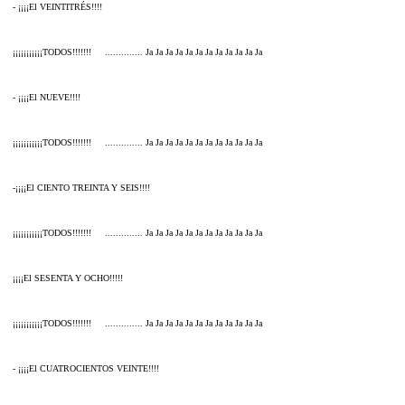
- ¡¡¡¡El VEINTITRÉS!!!!
¡¡¡¡¡¡¡¡¡¡¡TODOS!!!!!!! .............. Ja Ja Ja Ja Ja Ja Ja Ja Ja Ja Ja Ja
- ¡¡¡¡El NUEVE!!!!
¡¡¡¡¡¡¡¡¡¡¡TODOS!!!!!!! .............. Ja Ja Ja Ja Ja Ja Ja Ja Ja Ja Ja Ja
-¡¡¡¡El CIENTO TREINTA Y SEIS!!!!
¡¡¡¡¡¡¡¡¡¡¡TODOS!!!!!!! .............. Ja Ja Ja Ja Ja Ja Ja Ja Ja Ja Ja Ja
¡¡¡¡El SESENTA Y OCHO!!!!!
¡¡¡¡¡¡¡¡¡¡¡TODOS!!!!!!! .............. Ja Ja Ja Ja Ja Ja Ja Ja Ja Ja Ja Ja
- ¡¡¡¡El CUATROCIENTOS VEINTE!!!!