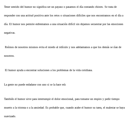
Tener sentido del humor no significa ser un payaso o pasarnos el día contando chistes. Se trata de
responder con una actitud positiva ante los retos o situaciones difíciles que nos encontramos en el día a
día. El humor nos permite enfrentarnos a una situación difícil sin dejarnos secuestrar por las emociones
negativas.
Reírnos de nosotros mismos evita el miedo al ridículo y nos adelantamos a que los demás se rían de
nosotros.
El humor ayuda a encontrar soluciones a los problemas de la vida cotidiana.
La gente no puede enfadarse con uno si se la hace reír.
También el humor sirve para interrumpir el dolor emocional, para tomarse un respiro y pedir tiempo
muerto a la tristeza o a la ansiedad. Es probable que, cuando acabe el humor su tarea, el malestar se haya
suavizado.