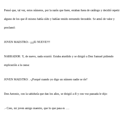
Pensó que, tal vez, estos números, por la razón que fuere, estaban fuera de catálogo y decidió repetir
alguno de los que él mismo había oído y habían tenido estruendo favorable. Se armó de valor y
proclamó:
JOVEN MAESTRO:- ¡¡¡¡El NUEVE!!!!
NARRADOR: Y, de nuevo, nada ocurrió. Estaba aturdido y se dirigió a Don Samuel pidiendo
explicación a la causa:
JOVEN MAESTRO: .-¿Porqué cuando yo digo un número nadie se ríe?
Don Antonio, con la sabiduría que dan los años, se dirigió a él y con voz pausada le dijo:
.- Creo, mi joven amigo maestro, que lo que pasa es ….