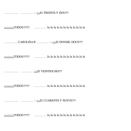
................ .............. :- ¡¡¡¡El TREINTA Y DOS!!!!
¡¡¡¡¡¡¡¡¡¡¡TODOS!!!!!!! .............. Ja Ja Ja Ja Ja Ja Ja Ja Ja Ja Ja Ja
................CAROLINA B .............. :- ¡¡¡¡El DOSMIL DOCE!!!!
¡¡¡¡¡¡¡¡¡¡¡TODOS!!!!!!! .............. Ja Ja Ja Ja Ja Ja Ja Ja Ja Ja Ja Ja
................ .............. ¡¡¡¡El VEINTIOCHO!!!!
¡¡¡¡¡¡¡¡¡¡¡TODOS!!!!!!! .............. Ja Ja Ja Ja Ja Ja Ja Ja Ja Ja Ja Ja
................ .............. :- ¡¡¡¡El CUARENTA Y NUEVE!!!!
¡¡¡¡¡¡¡¡¡¡¡TODOS!!!!!!! .............. Ja Ja Ja Ja Ja Ja Ja Ja Ja Ja Ja Ja