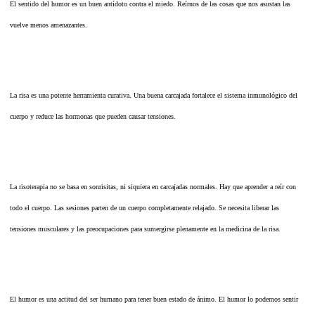
El sentido del humor es un buen antídoto contra el miedo. Reírnos de las cosas que nos asustan las
vuelve menos amenazantes.
La risa es una potente herramienta curativa. Una buena carcajada fortalece el sistema inmunológico del
cuerpo y reduce las hormonas que pueden causar tensiones.
La risoterapia no se basa en sonrisitas, ni siquiera en carcajadas normales. Hay que aprender a reír con
todo el cuerpo. Las sesiones parten de un cuerpo completamente relajado. Se necesita liberar las
tensiones musculares y las preocupaciones para sumergirse plenamente en la medicina de la risa.
El humor es una actitud del ser humano para tener buen estado de ánimo. El humor lo podemos sentir