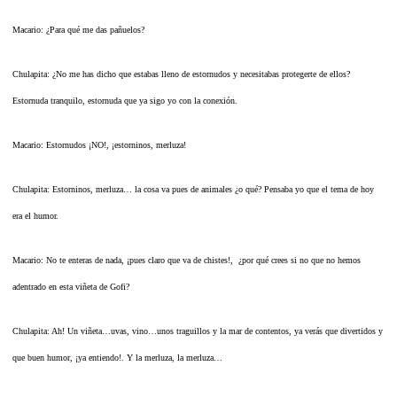
Macario: ¿Para qué me das pañuelos?
Chulapita: ¿No me has dicho que estabas lleno de estornudos y necesitabas protegerte de ellos?
Estornuda tranquilo, estornuda que ya sigo yo con la conexión.
Macario: Estornudos ¡NO!, ¡estorninos, merluza!
Chulapita: Estorninos, merluza… la cosa va pues de animales ¿o qué? Pensaba yo que el tema de hoy
era el humor.
Macario: No te enteras de nada, ¡pues claro que va de chistes!, ¿por qué crees si no que no hemos
adentrado en esta viñeta de Gofi?
Chulapita: Ah! Un viñeta…uvas, vino…unos traguillos y la mar de contentos, ya verás que divertidos y
que buen humor, ¡ya entiendo!. Y la merluza, la merluza…