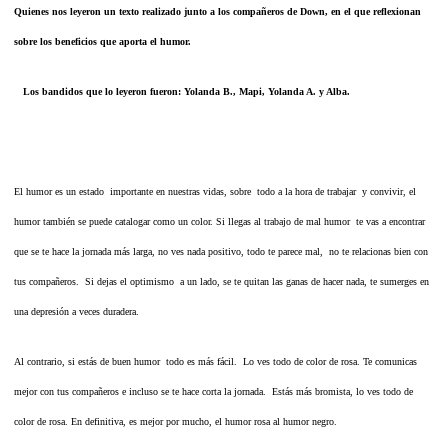
Quienes nos leyeron un texto realizado junto a los compañeros de Down, en el que reflexionan
sobre los beneficios que aporta el humor.
Los bandidos que lo leyeron fueron: Yolanda B., Mapi, Yolanda A. y Alba.
El humor es un estado importante en nuestras vidas, sobre todo a la hora de trabajar y convivir, el
humor también se puede catalogar como un color. Si llegas al trabajo de mal humor te vas a encontrar
que se te hace la jornada más larga, no ves nada positivo, todo te parece mal, no te relacionas bien con
tus compañeros. Si dejas el optimismo a un lado, se te quitan las ganas de hacer nada, te sumerges en
una depresión a veces duradera.
Al contrario, si estás de buen humor todo es más fácil. Lo ves todo de color de rosa. Te comunicas
mejor con tus compañeros e incluso se te hace corta la jornada. Estás más bromista, lo ves todo de
color de rosa. En definitiva, es mejor por mucho, el humor rosa al humor negro.