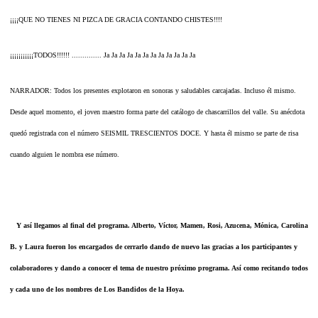
¡¡¡¡QUE NO TIENES NI PIZCA DE GRACIA CONTANDO CHISTES!!!!
¡¡¡¡¡¡¡¡¡¡¡TODOS!!!!!! .............. Ja Ja Ja Ja Ja Ja Ja Ja Ja Ja Ja Ja
NARRADOR: Todos los presentes explotaron en sonoras y saludables carcajadas. Incluso él mismo.
Desde aquel momento, el joven maestro forma parte del catálogo de chascarrillos del valle. Su anécdota
quedó registrada con el número SEISMIL TRESCIENTOS DOCE. Y hasta él mismo se parte de risa
cuando alguien le nombra ese número.
Y así llegamos al final del programa. Alberto, Víctor, Mamen, Rosi, Azucena, Mónica, Carolina
B. y Laura fueron los encargados de cerrarlo dando de nuevo las gracias a los participantes y
colaboradores y dando a conocer el tema de nuestro próximo programa. Así como recitando todos
y cada uno de los nombres de Los Bandidos de la Hoya.