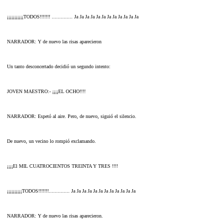
¡¡¡¡¡¡¡¡¡¡¡TODOS!!!!!!! .............. Ja Ja Ja Ja Ja Ja Ja Ja Ja Ja Ja Ja
NARRADOR: Y de nuevo las risas aparecieron
Un tanto desconcertado decidió un segundo intento:
JOVEN MAESTRO:- ¡¡¡¡EL OCHO!!!!
NARRADOR: Espetó al aire. Pero, de nuevo, siguió el silencio.
De nuevo, un vecino lo rompió exclamando.
¡¡¡¡El MIL CUATROCIENTOS TREINTA Y TRES !!!!
¡¡¡¡¡¡¡¡¡¡TODOS!!!!!!!.............. Ja Ja Ja Ja Ja Ja Ja Ja Ja Ja Ja Ja
NARRADOR: Y de nuevo las risas aparecieron.