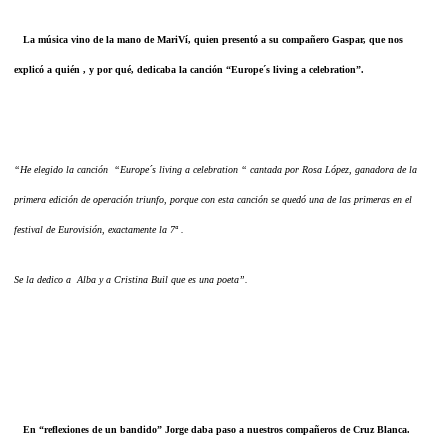
La música vino de la mano de MariVí, quien presentó a su compañero Gaspar, que nos
explicó a quién , y por qué, dedicaba la canción “Europe´s living a celebration”.
“He elegido la canción “Europe´s living a celebration “ cantada por Rosa López, ganadora de la
primera edición de operación triunfo, porque con esta canción se quedó una de las primeras en el
festival de Eurovisión, exactamente la 7ª .
Se la dedico a Alba y a Cristina Buil que es una poeta”.
En “reflexiones de un bandido” Jorge daba paso a nuestros compañeros de Cruz Blanca.