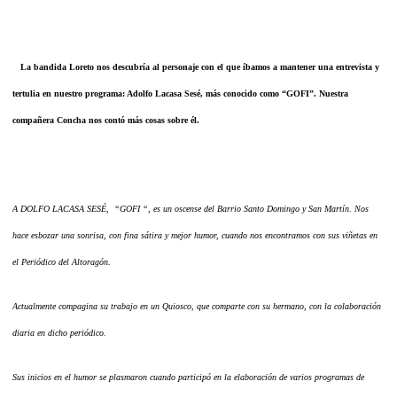
La bandida Loreto nos descubría al personaje con el que íbamos a mantener una entrevista y
tertulia en nuestro programa: Adolfo Lacasa Sesé, más conocido como “GOFI”. Nuestra
compañera Concha nos contó más cosas sobre él.
A DOLFO LACASA SESÉ, “GOFI “, es un oscense del Barrio Santo Domingo y San Martín. Nos
hace esbozar una sonrisa, con fina sátira y mejor humor, cuando nos encontramos con sus viñetas en
el Periódico del Altoragón.
Actualmente compagina su trabajo en un Quiosco, que comparte con su hermano, con la colaboración
diaria en dicho periódico.
Sus inicios en el humor se plasmaron cuando participó en la elaboración de varios programas de