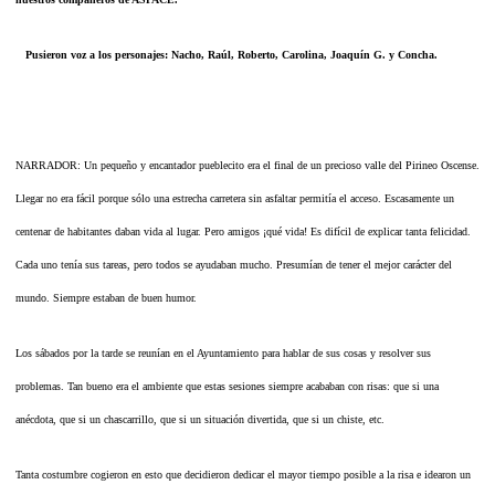
Pusieron voz a los personajes: Nacho, Raúl, Roberto, Carolina, Joaquín G. y Concha.
NARRADOR: Un pequeño y encantador pueblecito era el final de un precioso valle del Pirineo Oscense.
Llegar no era fácil porque sólo una estrecha carretera sin asfaltar permitía el acceso. Escasamente un
centenar de habitantes daban vida al lugar. Pero amigos ¡qué vida! Es difícil de explicar tanta felicidad.
Cada uno tenía sus tareas, pero todos se ayudaban mucho. Presumían de tener el mejor carácter del
mundo. Siempre estaban de buen humor.
Los sábados por la tarde se reunían en el Ayuntamiento para hablar de sus cosas y resolver sus
problemas. Tan bueno era el ambiente que estas sesiones siempre acababan con risas: que si una
anécdota, que si un chascarrillo, que si un situación divertida, que si un chiste, etc.
Tanta costumbre cogieron en esto que decidieron dedicar el mayor tiempo posible a la risa e idearon un